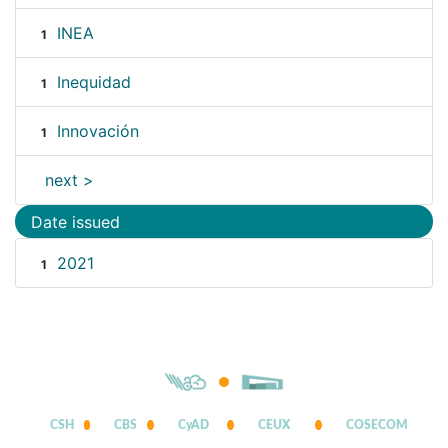
INEA
1
Inequidad
1
Innovación
1
next >
Date issued
2021
1
CSH
CBS
CyAD
CEUX
COSECOM