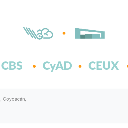
CBS
CyAD
CEUX
d, Coyoacán,