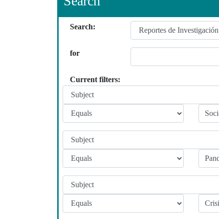
Search
Search:
for
Current filters: