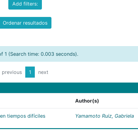
Add filters:
Ordenar resultados
of 1 (Search time: 0.003 seconds).
previous
1
next
Author(s)
n tiempos difíciles
Yamamoto Ruiz, Gabriela