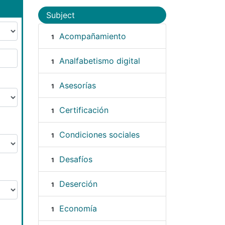
Subject
Acompañamiento
1
Analfabetismo digital
1
Asesorías
1
Certificación
1
Condiciones sociales
1
Desafíos
1
Deserción
1
Economía
1