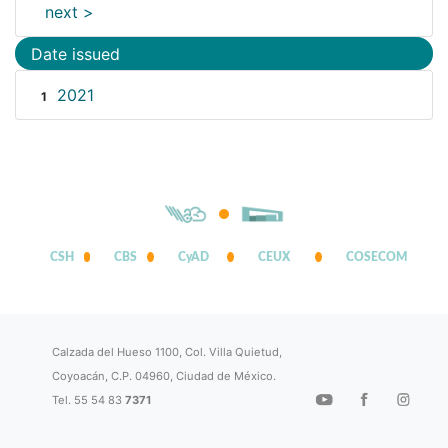
next >
Date issued
2021
1
CSH
CBS
CyAD
CEUX
COSECOM
Calzada del Hueso 1100, Col. Villa Quietud,
Coyoacán, C.P. 04960, Ciudad de México.
Tel. 55 54 83
7371