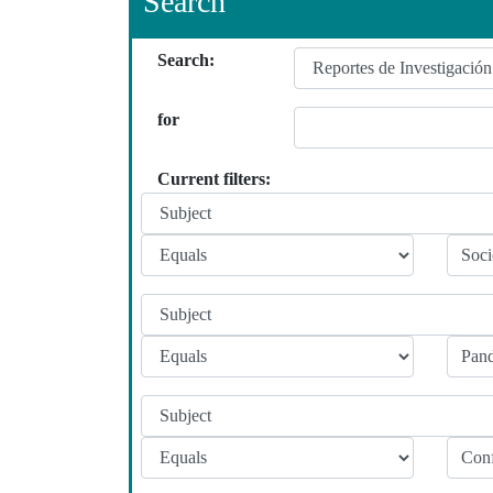
Search
Search:
for
Current filters: