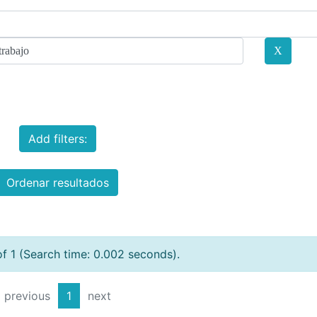
Add filters:
Ordenar resultados
of 1 (Search time: 0.002 seconds).
previous
1
next