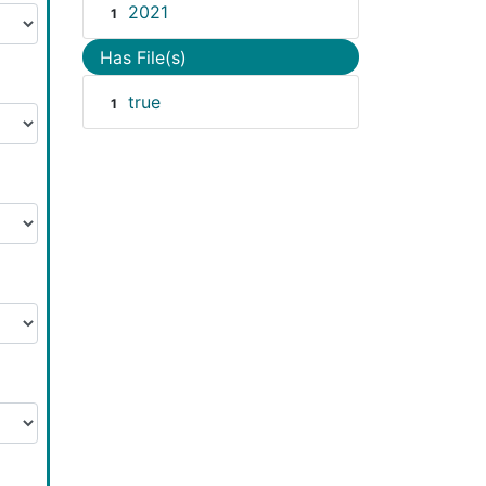
2021
1
Has File(s)
true
1