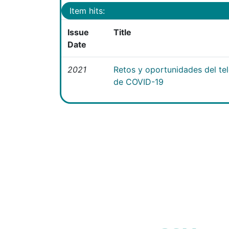
Item hits:
Issue
Title
Date
2021
Retos y oportunidades del te
de COVID-19