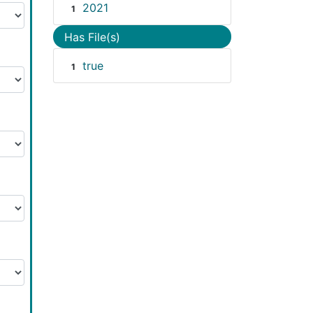
2021
1
Has File(s)
true
1