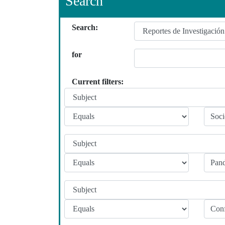
Search
Search:
for
Current filters: