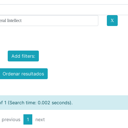
Add filters:
Ordenar resultados
of 1 (Search time: 0.002 seconds).
previous
1
next