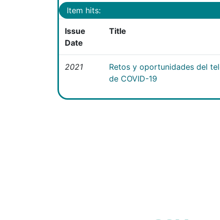
Item hits:
Issue
Title
Date
2021
Retos y oportunidades del te
de COVID-19