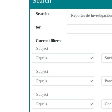
Search
Search:
for
Current filters: