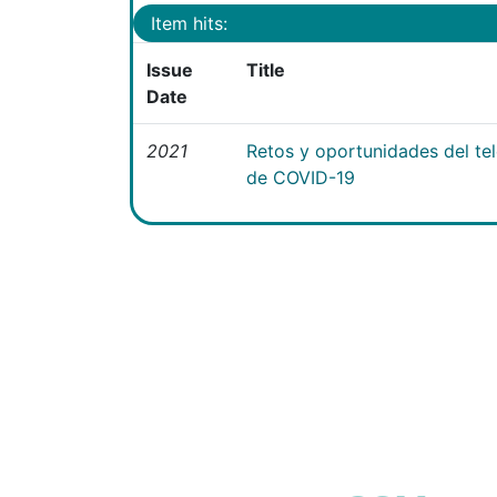
Item hits:
Issue
Title
Date
2021
Retos y oportunidades del te
de COVID-19