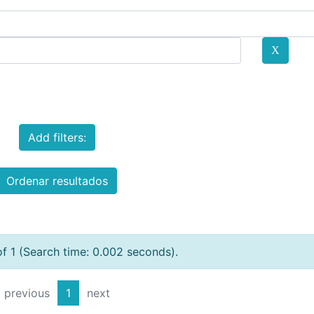
Add filters:
Ordenar resultados
of 1 (Search time: 0.002 seconds).
previous
1
next