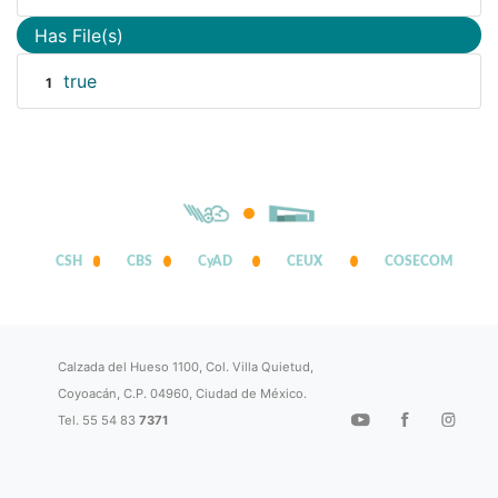
Has File(s)
true
1
CSH
CBS
CyAD
CEUX
COSECOM
Calzada del Hueso 1100, Col. Villa Quietud,
Coyoacán, C.P. 04960, Ciudad de México.
Tel. 55 54 83
7371