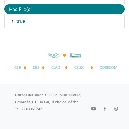
Has File(s)
true
1
CSH
CBS
CyAD
CEUX
COSECOM
Calzada del Hueso 1100, Col. Villa Quietud,
Coyoacán, C.P. 04960, Ciudad de México.
Tel. 55 54 83
7371