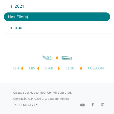
2021
1
Has File(s)
true
1
CSH
CBS
CyAD
CEUX
COSECOM
Calzada del Hueso 1100, Col. Villa Quietud,
Coyoacán, C.P. 04960, Ciudad de México.
Tel. 55 54 83
7371