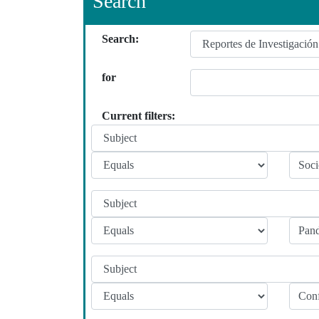
Search
Search:
for
Current filters: