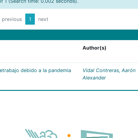
of 1 (Search time: 0.002 seconds).
previous
1
next
Author(s)
letrabajo debido a la pandemia
Vidal Contreras, Aarón
Alexander