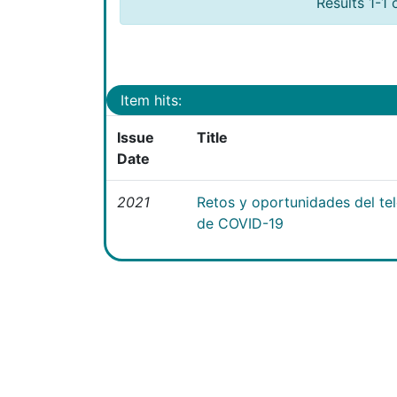
Results 1-1 
Item hits:
Issue
Title
Date
2021
Retos y oportunidades del te
de COVID-19