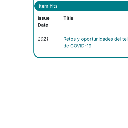
Item hits:
Issue
Title
Date
2021
Retos y oportunidades del te
de COVID-19