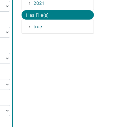
2021
1
Has File(s)
true
1