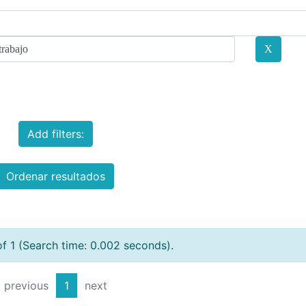
Add filters:
Ordenar resultados
of 1 (Search time: 0.002 seconds).
previous
1
next