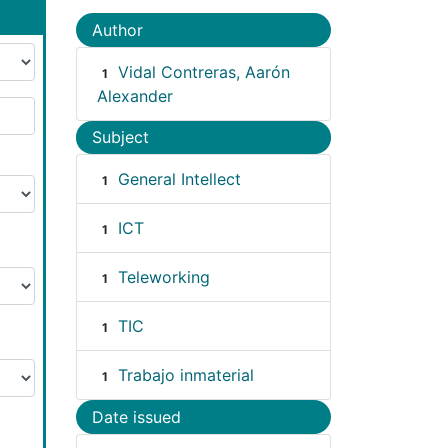
Author
Vidal Contreras, Aarón
1
Alexander
Subject
General Intellect
1
ICT
1
Teleworking
1
TIC
1
Trabajo inmaterial
1
Date issued