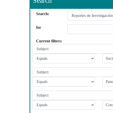
Search
Search:
for
Current filters: