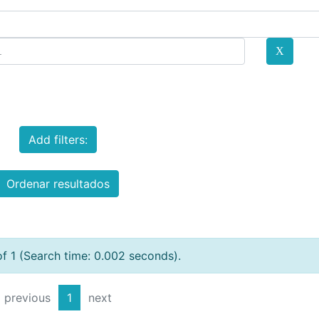
Add filters:
Ordenar resultados
of 1 (Search time: 0.002 seconds).
previous
1
next