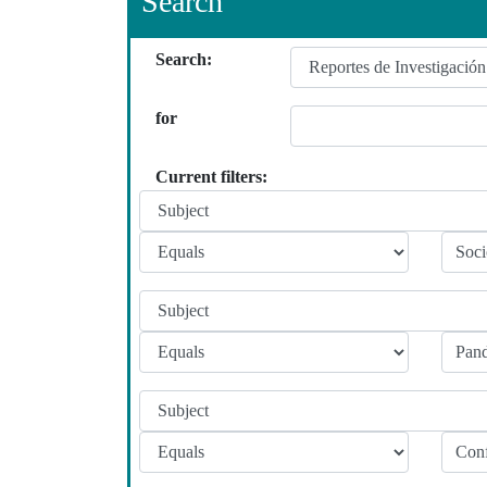
Search
Search:
for
Current filters: