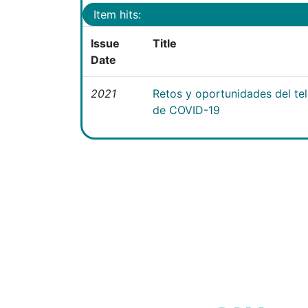
Item hits:
Issue
Title
Date
2021
Retos y oportunidades del te
de COVID-19