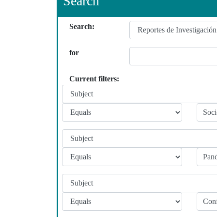
Search
Search:
for
Current filters: