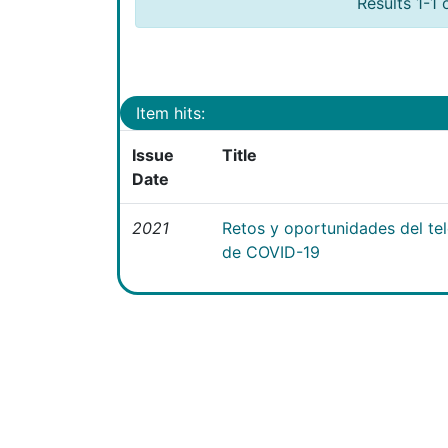
Results 1-1 
Item hits:
Issue
Title
Date
2021
Retos y oportunidades del te
de COVID-19