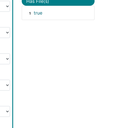
Has File(s)
true
1