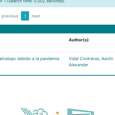
of 1 (Search time: 0.002 seconds).
previous
1
next
Author(s)
letrabajo debido a la pandemia
Vidal Contreras, Aarón
Alexander