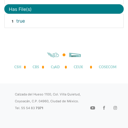
Has File(s)
true
1
CSH
CBS
CyAD
CEUX
COSECOM
Calzada del Hueso 1100, Col. Villa Quietud,
Coyoacán, C.P. 04960, Ciudad de México.
Tel. 55 54 83
7371