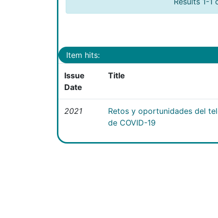
Results 1-1 
Item hits:
Issue
Title
Date
2021
Retos y oportunidades del te
de COVID-19