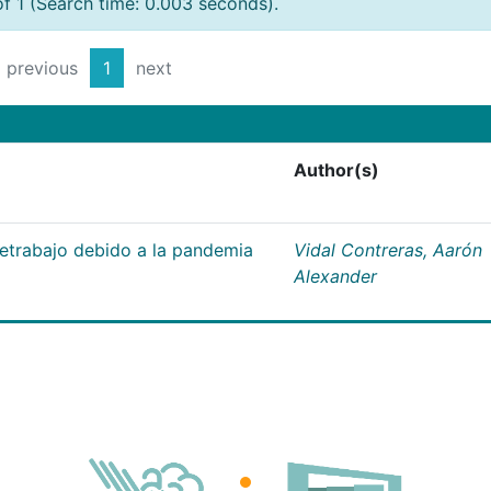
of 1 (Search time: 0.003 seconds).
previous
1
next
Author(s)
letrabajo debido a la pandemia
Vidal Contreras, Aarón
Alexander