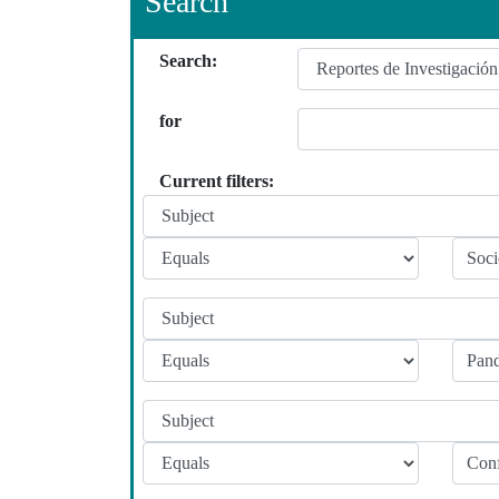
Search
Search:
for
Current filters: