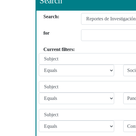
Search
Search:
for
Current filters: