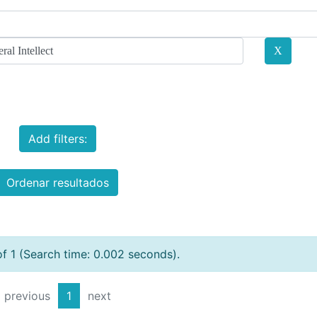
Add filters:
Ordenar resultados
of 1 (Search time: 0.002 seconds).
previous
1
next