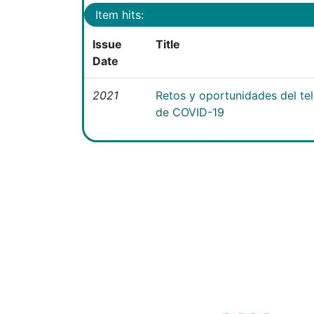
Item hits:
Issue
Title
Date
2021
Retos y oportunidades del te
de COVID-19