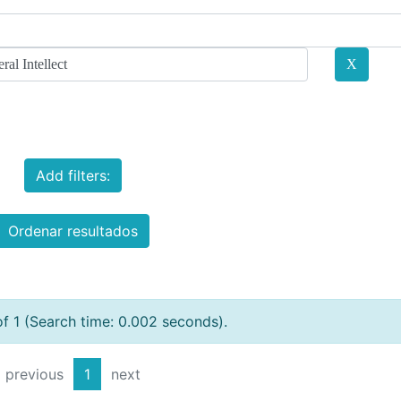
Add filters:
Ordenar resultados
of 1 (Search time: 0.002 seconds).
previous
1
next