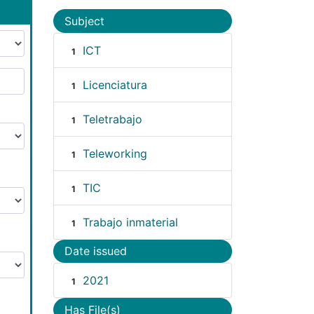
Subject
ICT
1
Licenciatura
1
Teletrabajo
1
Teleworking
1
TIC
1
Trabajo inmaterial
1
Date issued
2021
1
Has File(s)