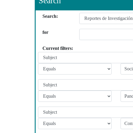
Search
Search:
for
Current filters: