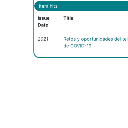
Item hits:
Issue
Title
Date
2021
Retos y oportunidades del te
de COVID-19