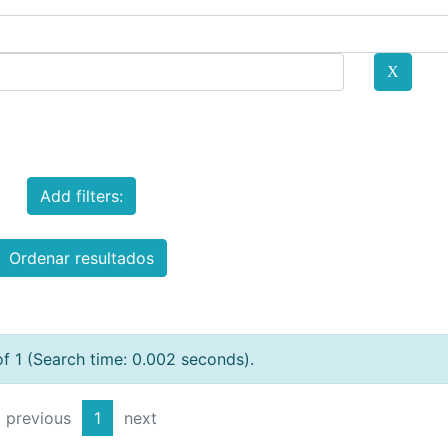
Add filters:
Ordenar resultados
of 1 (Search time: 0.002 seconds).
previous
1
next