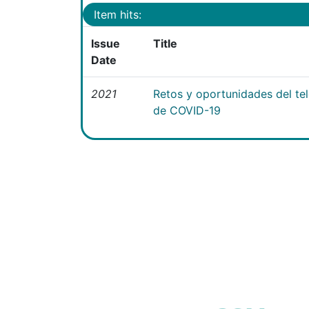
Item hits:
Issue
Title
Date
2021
Retos y oportunidades del te
de COVID-19