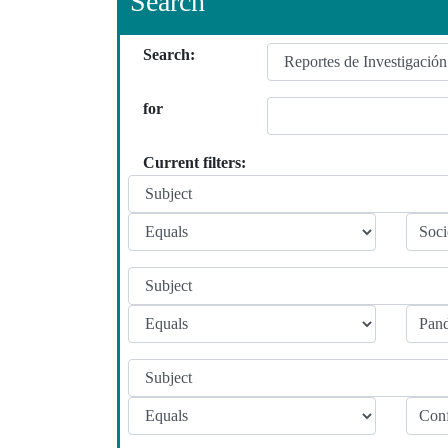
Search
Search:
for
Current filters: