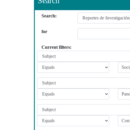
Search
Search:
for
Current filters: