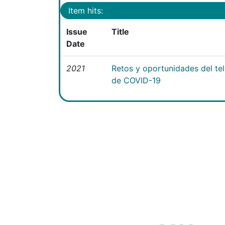
Item hits:
Issue
Title
Date
2021
Retos y oportunidades del te
de COVID-19