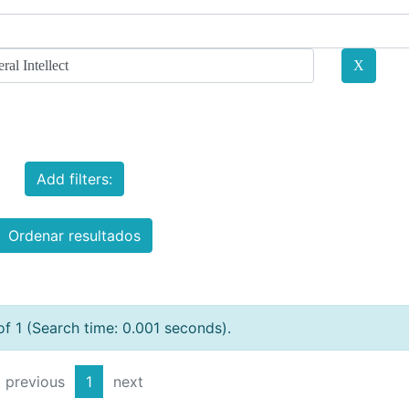
Add filters:
Ordenar resultados
of 1 (Search time: 0.001 seconds).
previous
1
next