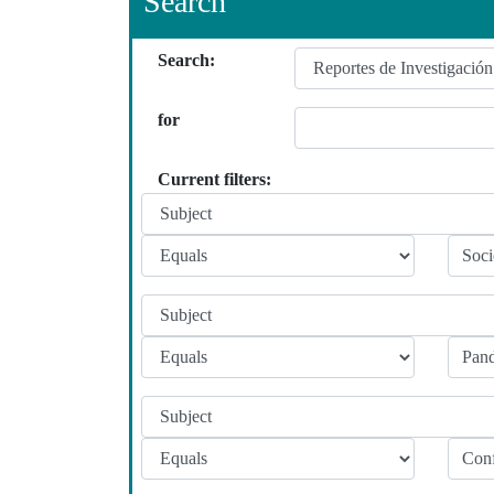
Search
Search:
for
Current filters: