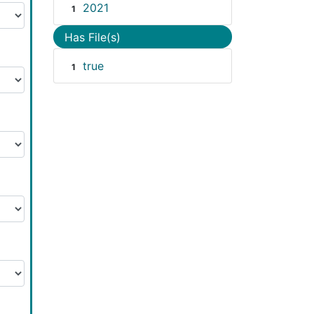
2021
1
Has File(s)
true
1