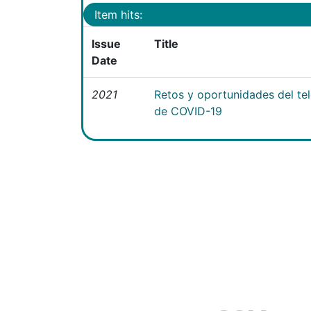
Item hits:
Issue
Title
Date
2021
Retos y oportunidades del te
de COVID-19