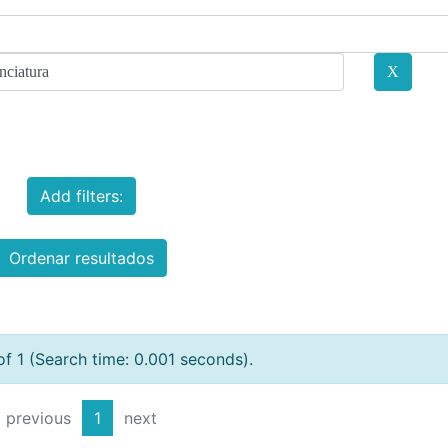
Add filters:
Ordenar resultados
of 1 (Search time: 0.001 seconds).
previous
1
next