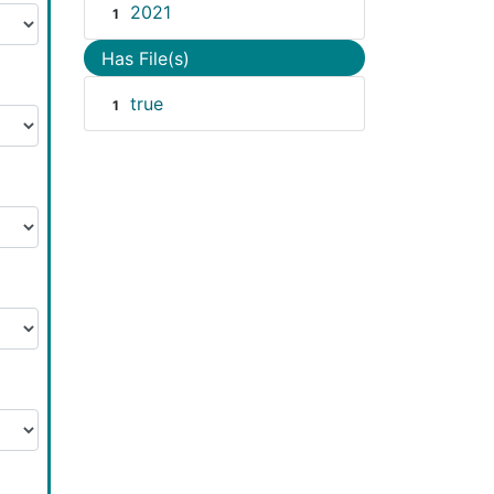
2021
1
Has File(s)
true
1