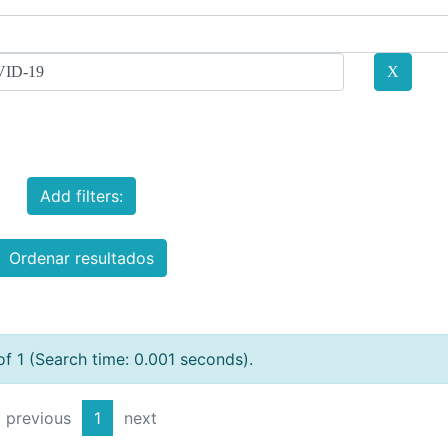
Add filters:
Ordenar resultados
of 1 (Search time: 0.001 seconds).
previous
1
next