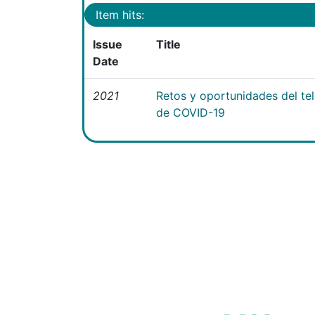
Item hits:
Issue
Title
Date
2021
Retos y oportunidades del te
de COVID-19