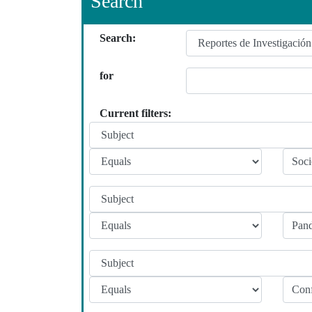
Search
Search:
for
Current filters: