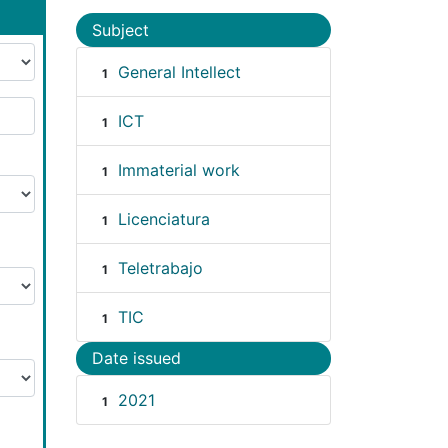
Subject
General Intellect
1
ICT
1
Immaterial work
1
Licenciatura
1
Teletrabajo
1
TIC
1
Date issued
2021
1