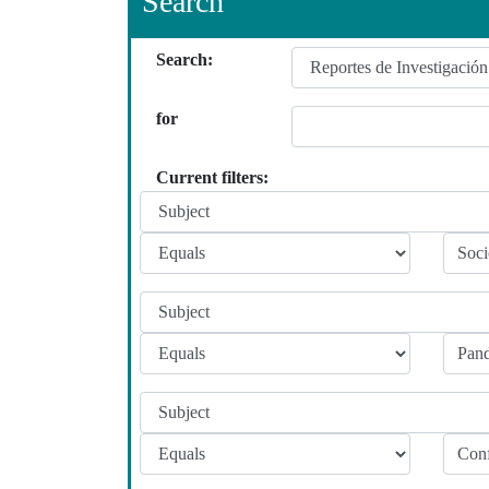
Search
Search:
for
Current filters: