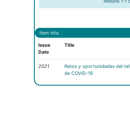
Results 1-1 
Item hits:
Issue
Title
Date
2021
Retos y oportunidades del te
de COVID-19