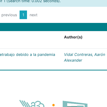
of 1 (Search time: 0.002 seconds).
previous
1
next
Author(s)
letrabajo debido a la pandemia
Vidal Contreras, Aarón
Alexander