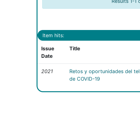
Results 1-1 
Item hits:
Issue
Title
Date
2021
Retos y oportunidades del te
de COVID-19