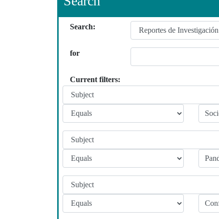
Search
Search:
for
Current filters: