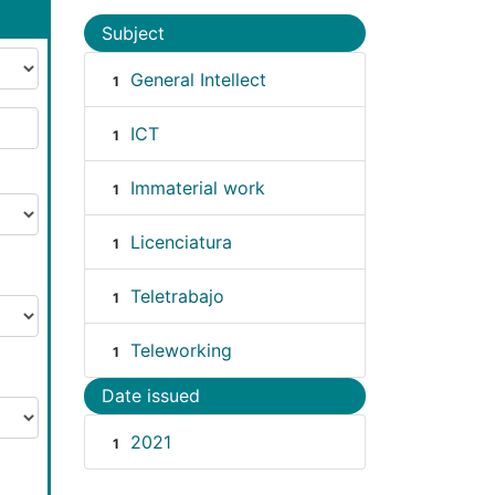
Subject
General Intellect
1
ICT
1
Immaterial work
1
Licenciatura
1
Teletrabajo
1
Teleworking
1
Date issued
2021
1