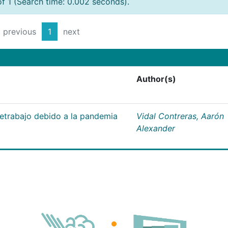
of 1 (Search time: 0.002 seconds).
previous
1
next
Author(s)
letrabajo debido a la pandemia
Vidal Contreras, Aarón
Alexander