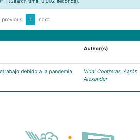
of 1 (Search time: 0.002 seconds).
previous
1
next
Author(s)
letrabajo debido a la pandemia
Vidal Contreras, Aarón
Alexander