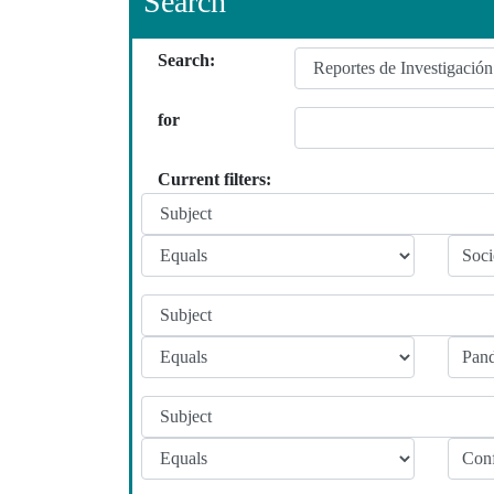
Search
Search:
for
Current filters: