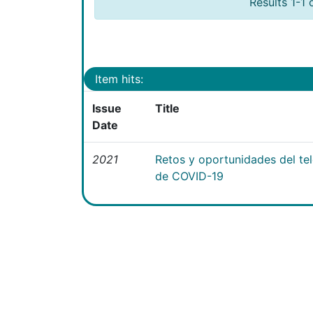
Results 1-1 
Item hits:
Issue
Title
Date
2021
Retos y oportunidades del te
de COVID-19