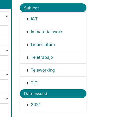
Subject
ICT
1
Immaterial work
1
Licenciatura
1
Teletrabajo
1
Teleworking
1
TIC
1
Date issued
2021
1