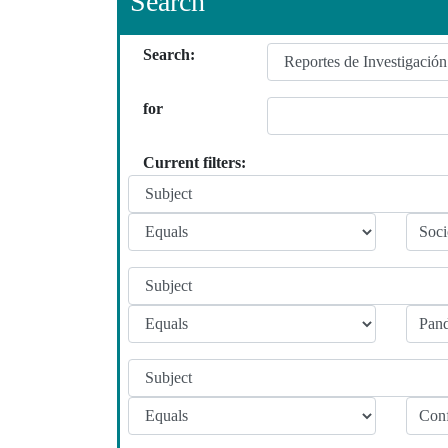
Search
Search:
for
Current filters: