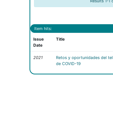
Results 1-1 
Item hits:
Issue
Title
Date
2021
Retos y oportunidades del te
de COVID-19