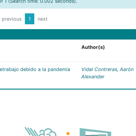
of 1 (Search time: 0.002 seconds).
previous
1
next
Author(s)
letrabajo debido a la pandemia
Vidal Contreras, Aarón
Alexander