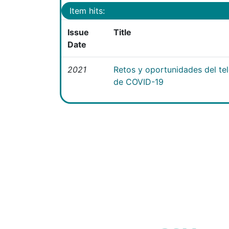
Item hits:
Issue
Title
Date
2021
Retos y oportunidades del te
de COVID-19