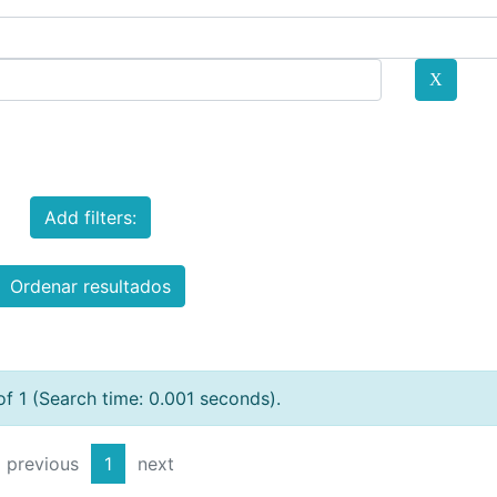
Add filters:
Ordenar resultados
of 1 (Search time: 0.001 seconds).
previous
1
next