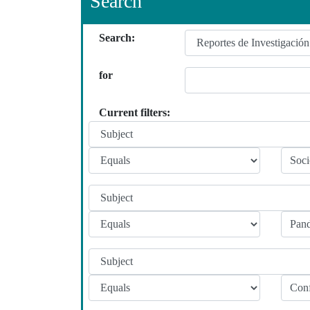
Search
Search:
for
Current filters: