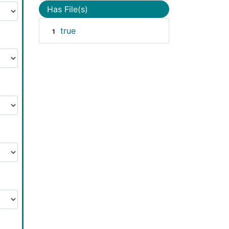
Has File(s)
true
1