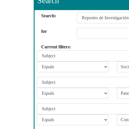
Search
Search:
for
Current filters: