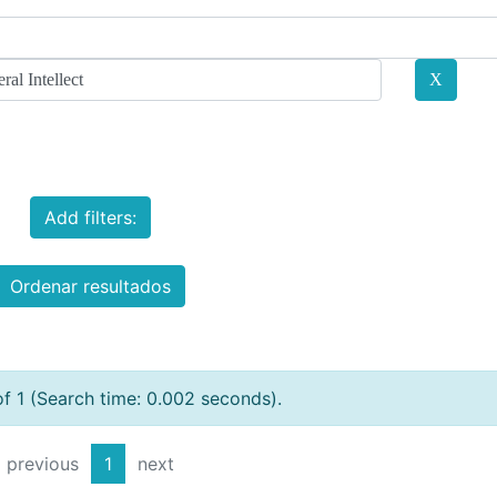
Add filters:
Ordenar resultados
of 1 (Search time: 0.002 seconds).
previous
1
next