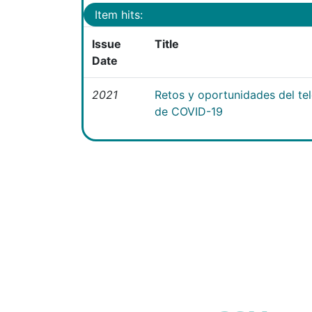
Item hits:
Issue
Title
Date
2021
Retos y oportunidades del te
de COVID-19