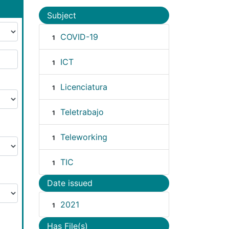
Subject
COVID-19
1
ICT
1
Licenciatura
1
Teletrabajo
1
Teleworking
1
TIC
1
Date issued
2021
1
Has File(s)