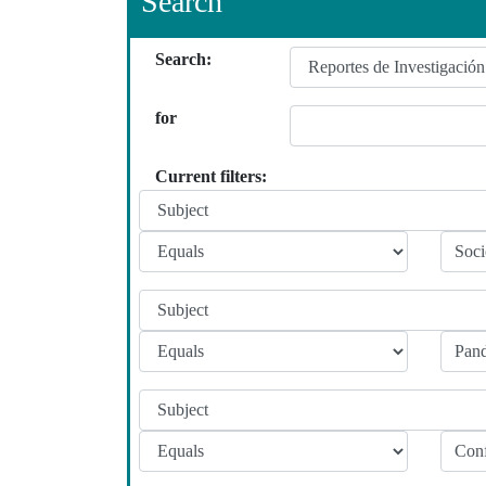
Search
Search:
for
Current filters: