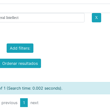
Add filters:
Ordenar resultados
of 1 (Search time: 0.002 seconds).
previous
1
next