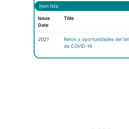
Item hits:
Issue
Title
Date
2021
Retos y oportunidades del te
de COVID-19