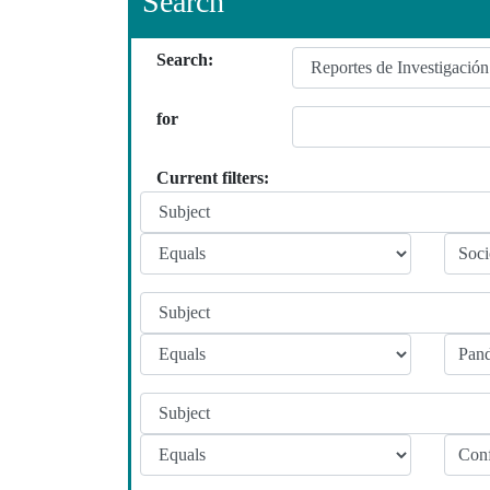
Search
Search:
for
Current filters: