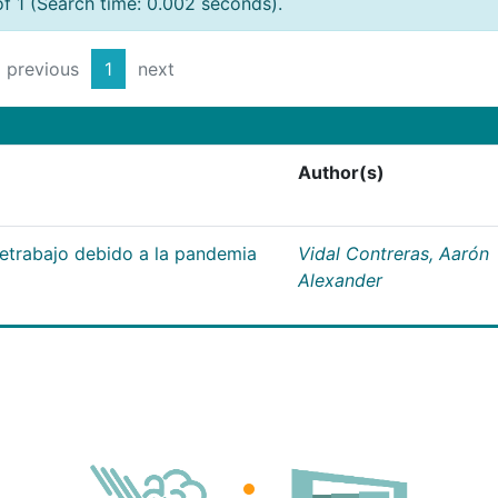
of 1 (Search time: 0.002 seconds).
previous
1
next
Author(s)
letrabajo debido a la pandemia
Vidal Contreras, Aarón
Alexander