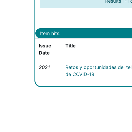
Results 1-1 
Item hits:
Issue
Title
Date
2021
Retos y oportunidades del te
de COVID-19