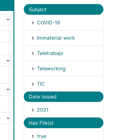
Subject
COVID-19
1
Immaterial work
1
Teletrabajo
1
Teleworking
1
TIC
1
Date issued
2021
1
Has File(s)
true
1