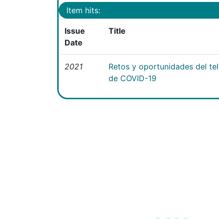
Item hits:
Issue
Title
Date
2021
Retos y oportunidades del te
de COVID-19