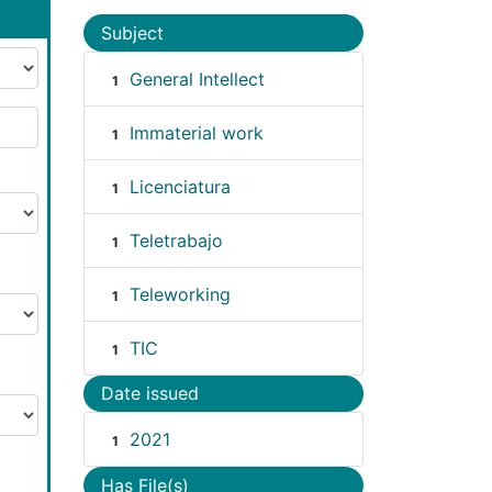
Subject
General Intellect
1
Immaterial work
1
Licenciatura
1
Teletrabajo
1
Teleworking
1
TIC
1
Date issued
2021
1
Has File(s)