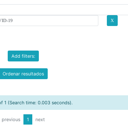
Add filters:
Ordenar resultados
of 1 (Search time: 0.003 seconds).
previous
1
next