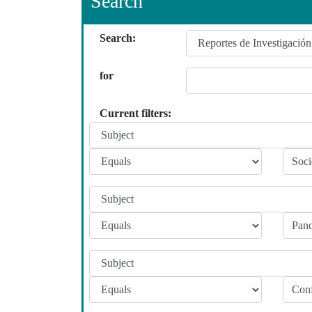
Search
Search:
for
Current filters: