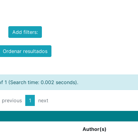
Add filters:
Ordenar resultados
of 1 (Search time: 0.002 seconds).
previous
1
next
Author(s)