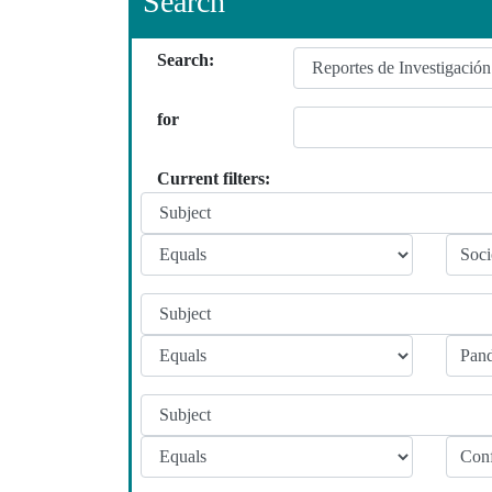
Search
Search:
for
Current filters: