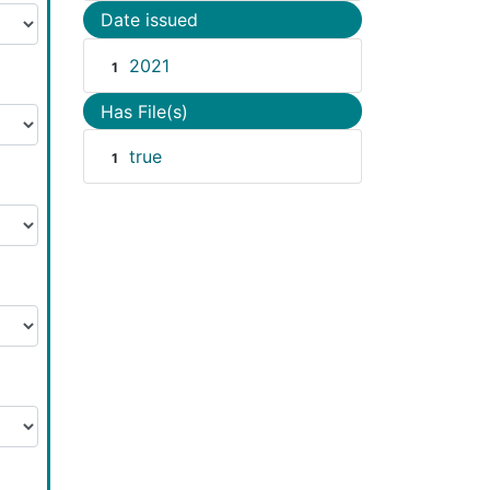
Date issued
2021
1
Has File(s)
true
1