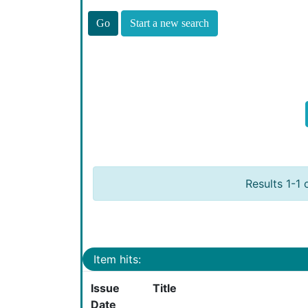
Start a new search
Results 1-1 
Item hits:
Issue
Title
Date