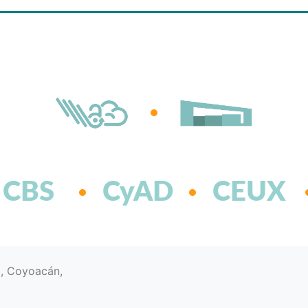
CBS
CyAD
CEUX
d, Coyoacán,