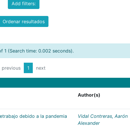
Add filters:
Ordenar resultados
of 1 (Search time: 0.002 seconds).
previous
1
next
Author(s)
letrabajo debido a la pandemia
Vidal Contreras, Aarón
Alexander