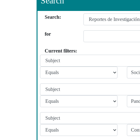
Search
Search:
for
Current filters: