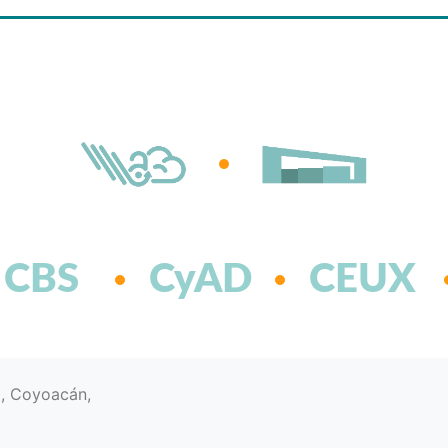
CBS
CyAD
CEUX
d, Coyoacán,