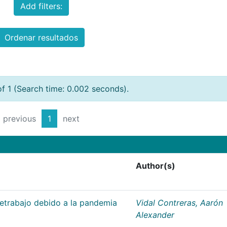
Add filters:
Ordenar resultados
of 1 (Search time: 0.002 seconds).
previous
1
next
Author(s)
letrabajo debido a la pandemia
Vidal Contreras, Aarón
Alexander