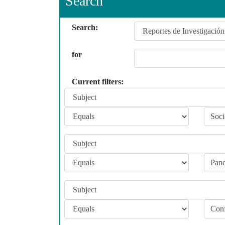
Search
Search:
for
Current filters: