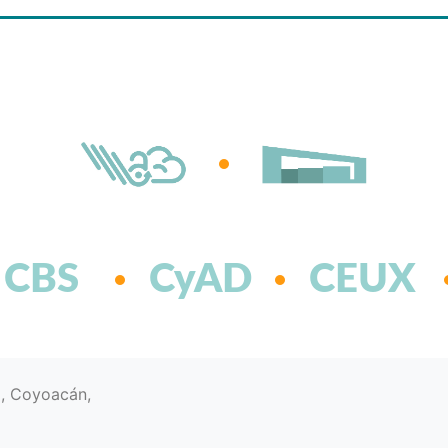
CBS
CyAD
CEUX
d, Coyoacán,