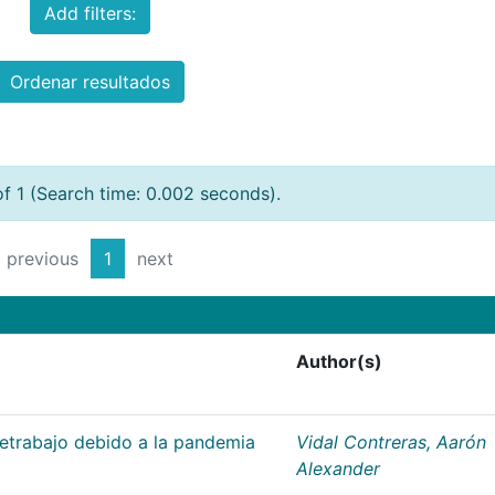
Add filters:
Ordenar resultados
of 1 (Search time: 0.002 seconds).
previous
1
next
Author(s)
letrabajo debido a la pandemia
Vidal Contreras, Aarón
Alexander