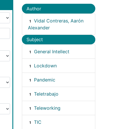
Author
Vidal Contreras, Aarón
1
Alexander
Subject
General Intellect
1
Lockdown
1
Pandemic
1
Teletrabajo
1
Teleworking
1
TIC
1