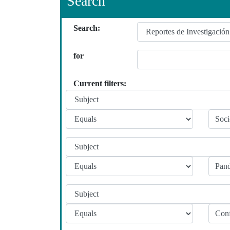
Search
Search:
for
Current filters: