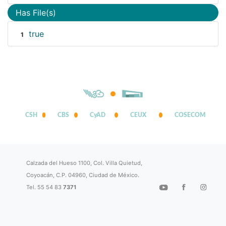
Has File(s)
true
1
CSH
CBS
CyAD
CEUX
COSECOM
Calzada del Hueso 1100, Col. Villa Quietud,
Coyoacán, C.P. 04960, Ciudad de México.
Tel. 55 54 83
7371