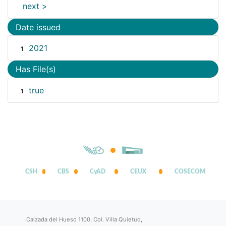
next >
Date issued
2021
1
Has File(s)
true
1
CSH
CBS
CyAD
CEUX
COSECOM
Calzada del Hueso 1100, Col. Villa Quietud,