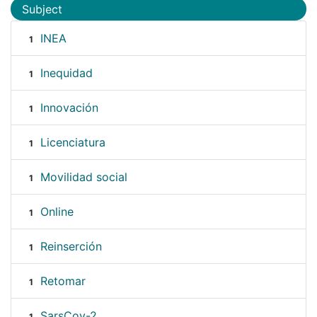
Subject
INEA
1
Inequidad
1
Innovación
1
Licenciatura
1
Movilidad social
1
Online
1
Reinserción
1
Retomar
1
SarsCov-2
1