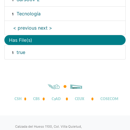
Tecnología
1
< previous
next >
Has File(s)
true
1
CSH
CBS
CyAD
CEUX
COSECOM
Calzada del Hueso 1100, Col. Villa Quietud,