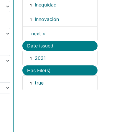
Inequidad
1
Innovación
1
next >
Date issued
2021
1
Has File(s)
true
1