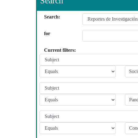
Search
Search:
for
Current filters: