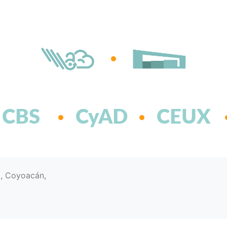
CBS
CyAD
CEUX
d, Coyoacán,