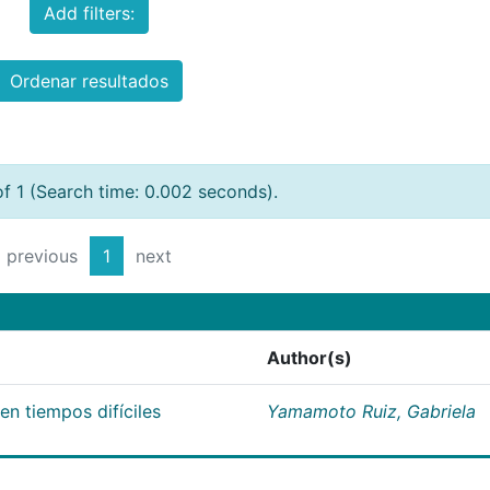
Add filters:
Ordenar resultados
of 1 (Search time: 0.002 seconds).
previous
1
next
Author(s)
n tiempos difíciles
Yamamoto Ruiz, Gabriela