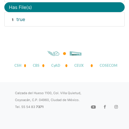
Has File(s)
true
1
CSH
CBS
CyAD
CEUX
COSECOM
Calzada del Hueso 1100, Col. Villa Quietud,
Coyoacán, C.P. 04960, Ciudad de México.
Tel. 55 54 83
7371