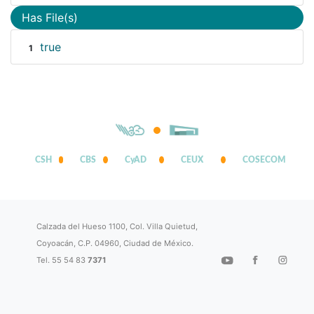
Has File(s)
true
1
CSH
CBS
CyAD
CEUX
COSECOM
Calzada del Hueso 1100, Col. Villa Quietud,
Coyoacán, C.P. 04960, Ciudad de México.
Tel. 55 54 83
7371