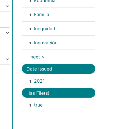
Economía
1
Familia
1
Inequidad
1
Innovación
1
next >
Date issued
2021
1
Has File(s)
true
1