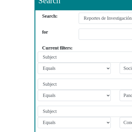
Search
Search:
for
Current filters: