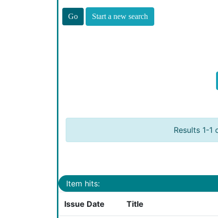
Start a new search
Results 1-1 
Item hits:
Issue Date
Title