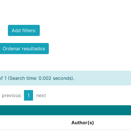
Add filters:
Ordenar resultados
of 1 (Search time: 0.002 seconds).
previous
1
next
Author(s)