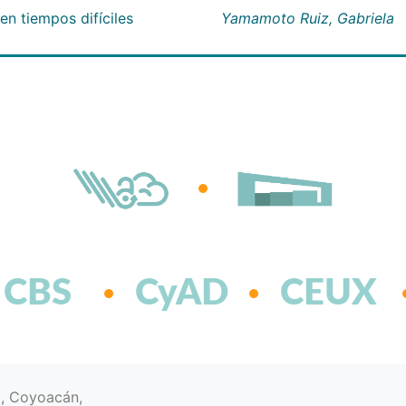
n tiempos difíciles
Yamamoto Ruiz, Gabriela
CBS
CyAD
CEUX
d, Coyoacán,