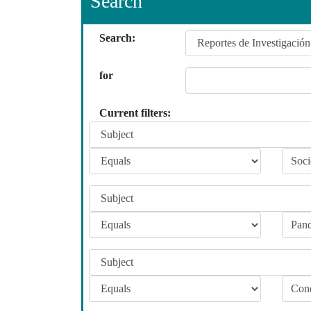
Search
Search:
for
Current filters: