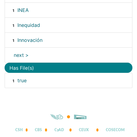
INEA
1
Inequidad
1
Innovación
1
next >
Has File(s)
true
1
CSH
CBS
CyAD
CEUX
COSECOM