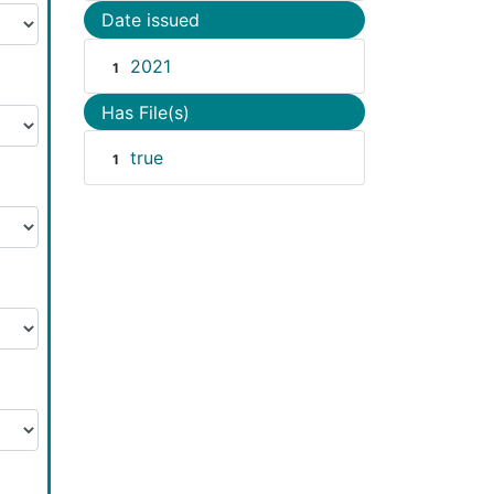
Date issued
2021
1
Has File(s)
true
1