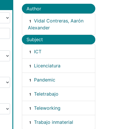
Author
Vidal Contreras, Aarón
1
Alexander
Subject
ICT
1
Licenciatura
1
Pandemic
1
Teletrabajo
1
Teleworking
1
Trabajo inmaterial
1