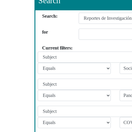
Search
Search:
for
Current filters: