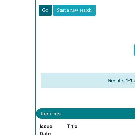
Start a new search
Results 1-1 
Item hits:
Issue
Title
Date