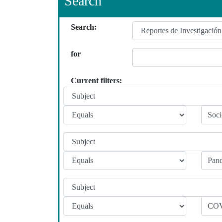
Search
Search:
for
Current filters: