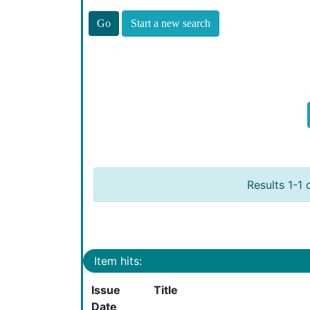
Start a new search
Results 1-1 
Item hits:
Issue
Title
Date