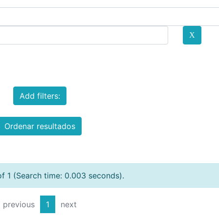
Add filters:
Ordenar resultados
of 1 (Search time: 0.003 seconds).
previous
1
next