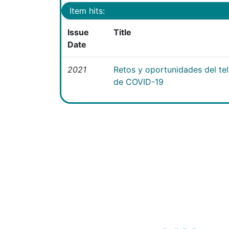
Item hits:
Issue
Title
Date
2021
Retos y oportunidades del te
de COVID-19