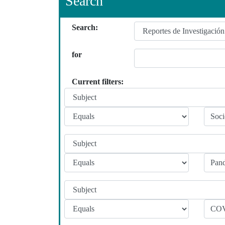
Search
Search:
for
Current filters: