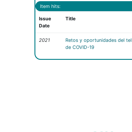
Item hits:
Issue
Title
Date
2021
Retos y oportunidades del te
de COVID-19