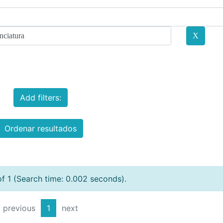
Add filters:
Ordenar resultados
of 1 (Search time: 0.002 seconds).
previous
1
next