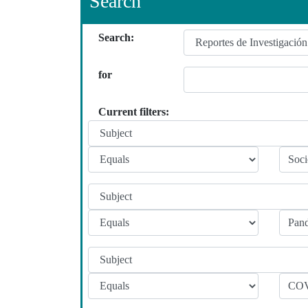
Search
Search:
for
Current filters: