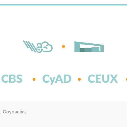
CBS
CyAD
CEUX
d, Coyoacán,