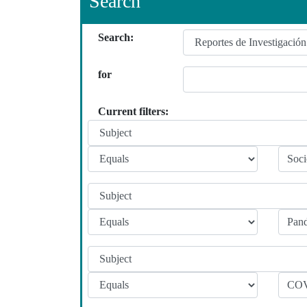
Search
Search:
for
Current filters: