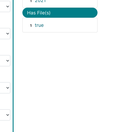
2021
1
Has File(s)
true
1