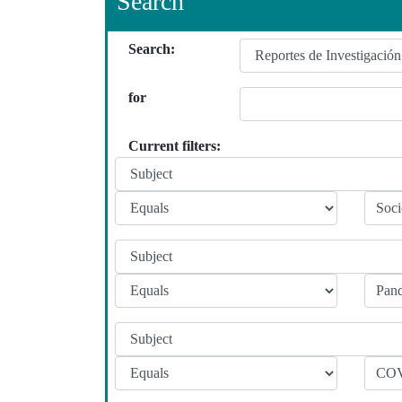
Search
Search:
for
Current filters: