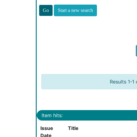
Start a new search
Results 1-1 
Item hits:
Issue
Title
Date