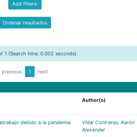
Add filters:
Ordenar resultados
of 1 (Search time: 0.002 seconds).
previous
1
next
Author(s)
letrabajo debido a la pandemia
Vidal Contreras, Aarón
Alexander