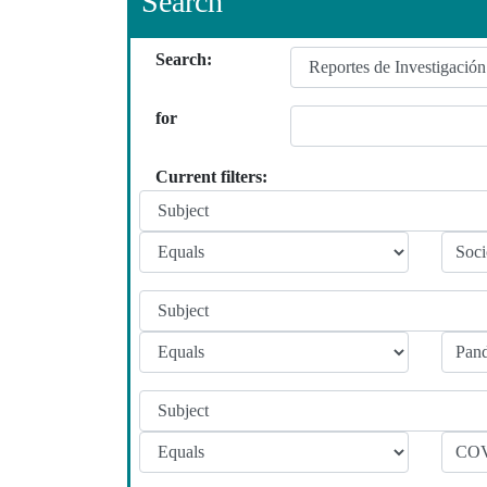
Search
Search:
for
Current filters: