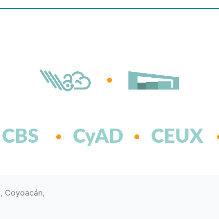
CBS
CyAD
CEUX
d, Coyoacán,